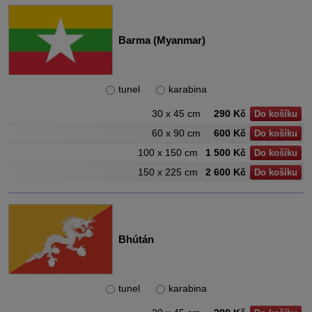
Barma (Myanmar)
tunel
karabina
30 x 45 cm
290 Kč
Do košíku
60 x 90 cm
600 Kč
Do košíku
100 x 150 cm
1 500 Kč
Do košíku
150 x 225 cm
2 600 Kč
Do košíku
Bhútán
tunel
karabina