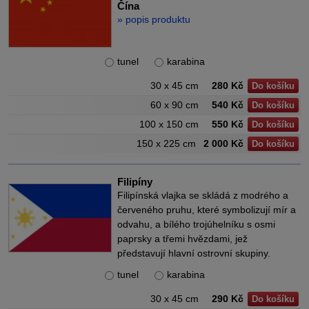
Čína
» popis produktu
tunel
karabina
30 x 45 cm
280 Kč
Do košíku
60 x 90 cm
540 Kč
Do košíku
100 x 150 cm
550 Kč
Do košíku
150 x 225 cm
2 000 Kč
Do košíku
Filipíny
Filipínská vlajka se skládá z modrého a
červeného pruhu, které symbolizují mír a
odvahu, a bílého trojúhelníku s osmi
paprsky a třemi hvězdami, jež
představují hlavní ostrovní skupiny.
tunel
karabina
30 x 45 cm
290 Kč
Do košíku