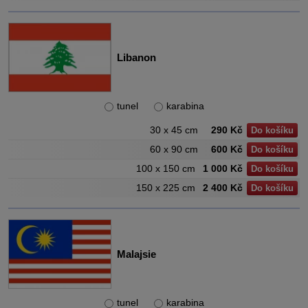
Libanon
tunel
karabina
30 x 45 cm
290 Kč
Do košíku
60 x 90 cm
600 Kč
Do košíku
100 x 150 cm
1 000 Kč
Do košíku
150 x 225 cm
2 400 Kč
Do košíku
Malajsie
tunel
karabina