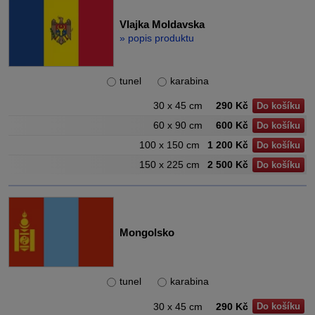
Vlajka Moldavska
» popis produktu
tunel
karabina
30 x 45 cm
290 Kč
Do košíku
60 x 90 cm
600 Kč
Do košíku
100 x 150 cm
1 200 Kč
Do košíku
150 x 225 cm
2 500 Kč
Do košíku
Mongolsko
tunel
karabina
30 x 45 cm
290 Kč
Do košíku