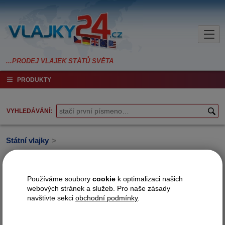
PRODUKTY
VYHLEDÁVÁNÍ
Státní vlajky
>
Asie
Používáme soubory
cookie
k optimalizaci našich
webových stránek a služeb. Pro naše zásady
navštivte sekci
obchodní podmínky
.
Afghánistán