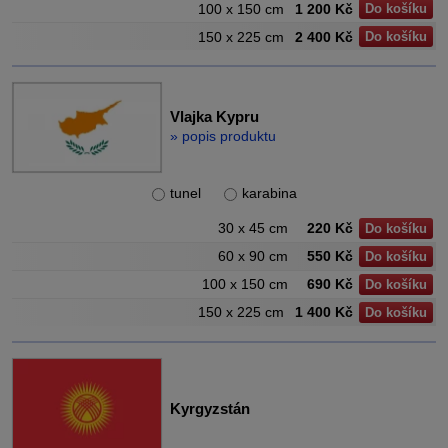
100 x 150 cm
1 200 Kč
Do košíku
150 x 225 cm
2 400 Kč
Do košíku
Vlajka Kypru
» popis produktu
tunel
karabina
30 x 45 cm
220 Kč
Do košíku
60 x 90 cm
550 Kč
Do košíku
100 x 150 cm
690 Kč
Do košíku
150 x 225 cm
1 400 Kč
Do košíku
Kyrgyzstán