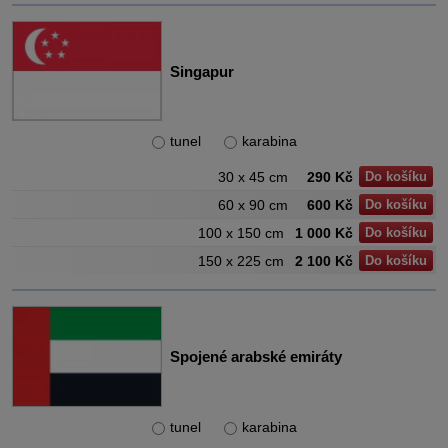
Singapur
tunel
karabina
30 x 45 cm
290 Kč
Do košíku
60 x 90 cm
600 Kč
Do košíku
100 x 150 cm
1 000 Kč
Do košíku
150 x 225 cm
2 100 Kč
Do košíku
Spojené arabské emiráty
tunel
karabina