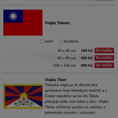
Vlajka Taiwan
tunel
karabina
30 x 45 cm
180 Kč
Do košíku
60 x 90 cm
450 Kč
Do košíku
100 x 150 cm
990 Kč
Do košíku
Vlajka Tibet
Tibetská vlajka je již dlouhá léta
symbolem boje tibetských mnichů a v
České republice se ke dni Tibetu
připojuje stále více měst a obcí. Vlajku
Tibetu můžeme vyrobit na zakázku v
jakémkoliv rozměru i uchycení.