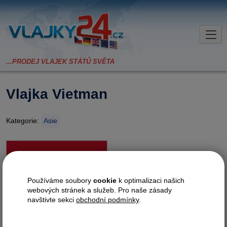
Vlajka Vietman
Kategorie:
Asie
Vlajku Vietnamu tvoří na červené
pole a žlutá pěticípá hvězda.
Státní vlajky Vietnamu nabízíme
Používáme soubory
cookie
k optimalizaci našich
ve velikostech:
webových stránek a služeb. Pro naše zásady
navštivte sekci
obchodní podmínky
.
Požadované provedení?
tunel
karabina