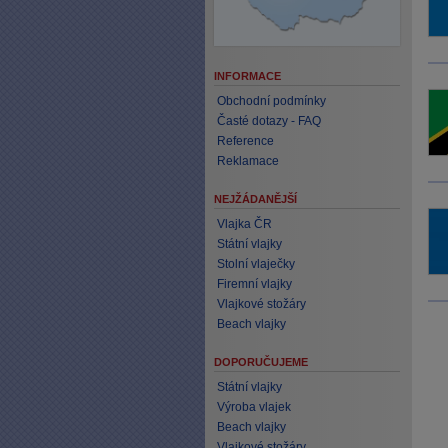
INFORMACE
Obchodní podmínky
Časté dotazy - FAQ
Reference
Reklamace
NEJŽÁDANĚJŠÍ
Vlajka ČR
Státní vlajky
Stolní vlaječky
Firemní vlajky
Vlajkové stožáry
Beach vlajky
DOPORUČUJEME
Státní vlajky
Výroba vlajek
Beach vlajky
Vlajkové stožáry