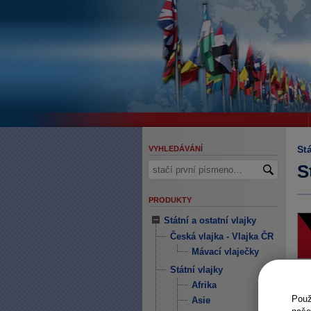
Stá
VYHLEDÁVÁNÍ
S
PRODUKTY
Státní a ostatní vlajky
Česká vlajka - Vlajka ČR
Mávací vlaječky
Státní vlajky
Afrika
Pou
Asie