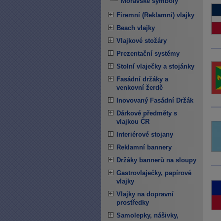
Moravské symboly
Firemní (Reklamní) vlajky
Beach vlajky
Vlajkové stožáry
Prezentační systémy
Stolní vlaječky a stojánky
Fasádní držáky a
venkovní žerdě
Inovovaný Fasádní Držák
Dárkové předměty s
vlajkou ČR
Interiérové stojany
Reklamní bannery
Držáky bannerů na sloupy
Gastrovlaječky, papírové
vlajky
Vlajky na dopravní
prostředky
Samolepky, nášivky,