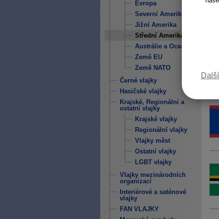
naše
Evropa
Severní Amerika
Jižní Amerika
Střední Amerika
Austrálie a Oceánie
Země EU
Země NATO
Další
Černé vlajky
Hasičské vlajky
Krajské, Regionální a
ostatní vlajky
Krajské vlajky
Regionální vlajky
Vlajky měst
Ostatní vlajky
LGBT vlajky
Vlajky mezinárodních
organizací
Interiérové a saténové
vlajky
FAN VLAJKY