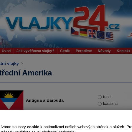
Úvod
Jak vyvěšovat vlajky?
Ceník
Poradíme
Návody
Kontakt
tní vlajky
>
třední Amerika
tunel
Antigua a Barbuda
karabina
žíváme soubory
cookie
k optimalizaci našich webových stránek a služeb. Pr
tunel