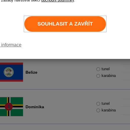
 zásady navštivte sekci
obchodní podmínky
.
Bahamy
karabina
SOUHLASIT A ZAVŘÍT
tunel
Barbados
karabina
 informace
tunel
Belize
karabina
tunel
Dominika
karabina