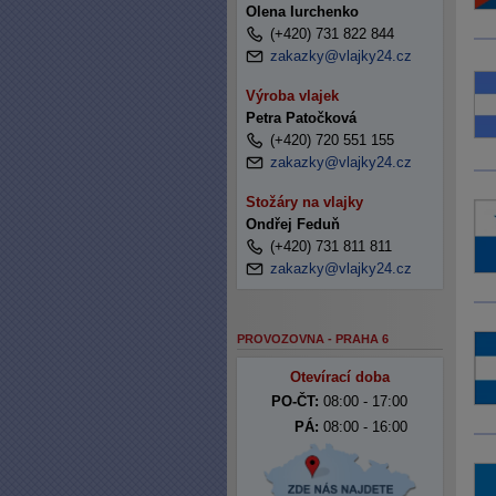
Olena Iurchenko
(+420) 731 822 844
zakazky@vlajky24.cz
Výroba vlajek
Petra Patočková
(+420) 720 551 155
zakazky@vlajky24.cz
Stožáry na vlajky
Ondřej Feduň
(+420) 731 811 811
zakazky@vlajky24.cz
PROVOZOVNA - PRAHA 6
Otevírací doba
PO-ČT:
08:00 - 17:00
PÁ:
08:00 - 16:00