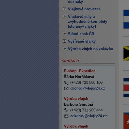
odznaky
Vlajkové provazce
Vlajkové sety a
zvýhodněné komplety
(stojany+vlajky)
Státní znak ČR
Vyšívané vlajky
Výroba vlajek na zakázku
KONTAKTY
E-shop, Expedice
Šárka Horňáková
(+420) 731 800 100
obchod@vlajky24.cz
Výroba vlajek
Barbora Smutná
(+420) 731 966 444
zakazky@vlajky24.cz
Výroba vlajek