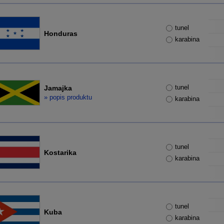
tunel
Honduras
karabina
tunel
Jamajka
» popis produktu
karabina
tunel
Kostarika
karabina
tunel
Kuba
karabina