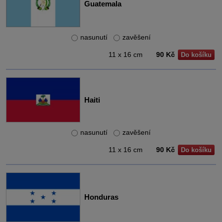
Guatemala
nasunutí
zavěšení
11 x 16 cm
90 Kč
Do košíku
Haiti
nasunutí
zavěšení
11 x 16 cm
90 Kč
Do košíku
Honduras