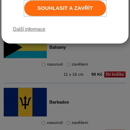
SOUHLASIT A ZAVŘÍT
nasunutí
zavěšení
11 x 16 cm
90 Kč
Do košíku
Další informace
Bahamy
nasunutí
zavěšení
11 x 16 cm
90 Kč
Do košíku
Barbados
nasunutí
zavěšení