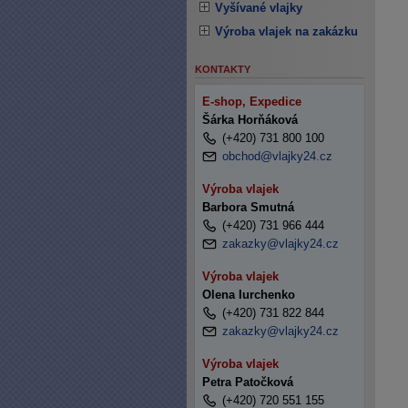
Vyšívané vlajky
Výroba vlajek na zakázku
KONTAKTY
E-shop, Expedice
Šárka Horňáková
(+420) 731 800 100
obchod@vlajky24.cz
Výroba vlajek
Barbora Smutná
(+420) 731 966 444
zakazky@vlajky24.cz
Výroba vlajek
Olena Iurchenko
(+420) 731 822 844
zakazky@vlajky24.cz
Výroba vlajek
Petra Patočková
(+420) 720 551 155