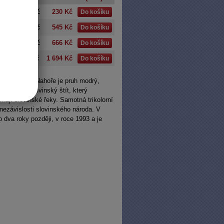
 cm
190 Kč
230 Kč
Do košíku
 cm
450 Kč
545 Kč
Do košíku
 cm
550 Kč
666 Kč
Do košíku
cm
1 400 Kč
1 694 Kč
Do košíku
é trikolóry. Nahoře je pruh modrý,
odrobílý slovinský štít, který
ňují slovinské řeky. Samotná trikolorní
nezávislosti slovinského národa. V
 dva roky později, v roce 1993 a je