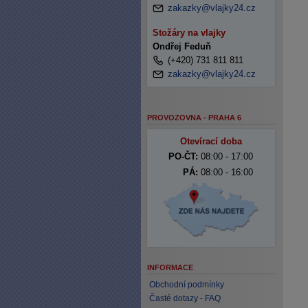
zakazky@vlajky24.cz
Stožáry na vlajky
Ondřej Feduň
(+420) 731 811 811
zakazky@vlajky24.cz
PROVOZOVNA - PRAHA 6
Otevírací doba
PO-ČT:
08:00 - 17:00
PÁ:
08:00 - 16:00
INFORMACE
Obchodní podmínky
Časté dotazy - FAQ