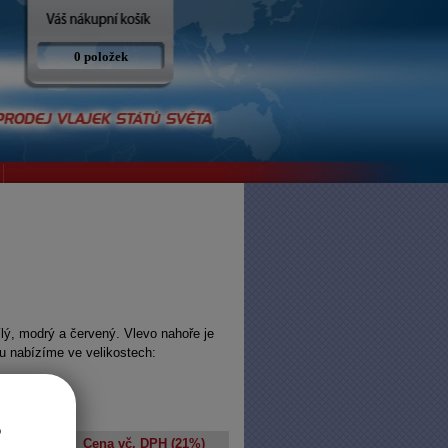
0 položek
bílý, modrý a červený. Vlevo nahoře je
ku nabízíme ve velikostech:
abina
o
a bez DPH
Cena vč. DPH (21%)