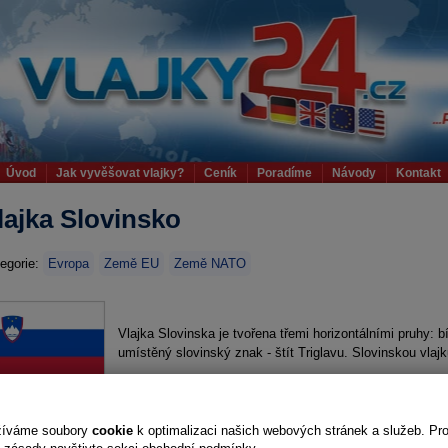
Úvod
Jak vyvěšovat vlajky?
Ceník
Poradíme
Návody
Kontakt
lajka Slovinsko
egorie:
Evropa
Země EU
Země NATO
Vlajka Slovinska je tvořena třemi horizontálními pruhy: 
umístěný slovinský znak - štít Triglavu. Slovinskou vlaj
Požadované provedení?
tunel
kar
žíváme soubory
cookie
k optimalizaci našich webových stránek a služeb. Pr
Varianta
Cen