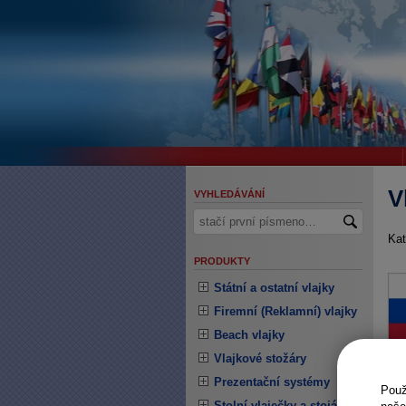
V
VYHLEDÁVÁNÍ
Kat
PRODUKTY
Státní a ostatní vlajky
Firemní (Reklamní) vlajky
Beach vlajky
Vlajkové stožáry
Prezentační systémy
Pou
Stolní vlaječky a stojánky