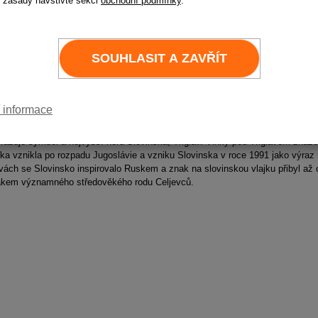
 zásady navštivte sekci
obchodní podmínky
.
30 x 45
60 x 90
SOUHLASIT A ZAVŘÍT
100 x 150
150 x 225 
 informace
slovinské vlajce se nacházejí tři vodorovné pruhy v barvách klasické slovansk
ostřed modrý a dole červený. Na rozhraní modrého a bílého pruhu je umístěn m
razuje symbol a nejvyšší horu Slovinska, Triglav. Vlnky pod Triglavem znázor
jka vznikla po rozpadu Jugoslávie a vzniku Slovinska v roce 1991 jako výraz 
vách se Slovinsko inspirovalo Ruskem a znak na slovinskou vlajku přibyl až o
kem významného středověkého rodu Celjevců.