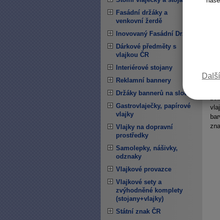
naše
Fasádní držáky a
venkovní žerdě
Inovovaný Fasádní Držák
Dárkové předměty s
vlajkou ČR
Interiérové stojany
Další
Na 
Reklamní bannery
upr
Držáky bannerů na sloupy
zob
Gastrovlaječky, papírové
vla
vlajky
bar
zna
Vlajky na dopravní
prostředky
Samolepky, nášivky,
odznaky
Vlajkové provazce
Vlajkové sety a
zvýhodněné komplety
(stojany+vlajky)
Státní znak ČR