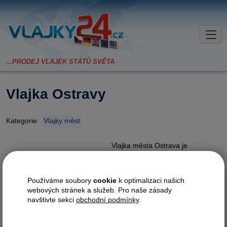
Vlajka Ostravy
Kategorie:
Vlajky měst
Vlajka města Ostrava je
vyrobena z materiálu Easyflag,
nejpoužívanějšího lesklého
vlajkového materiálu o hmotnosti
Používáme soubory
cookie
k optimalizaci našich
cca 120g/m2. Polyesterová
webových stránek a služeb. Pro naše zásady
vlákna zajišťují vysokou odolnost
navštivte sekci
obchodní podmínky
.
proti natržení, takže je vlajka
vhodná i do náročnějších