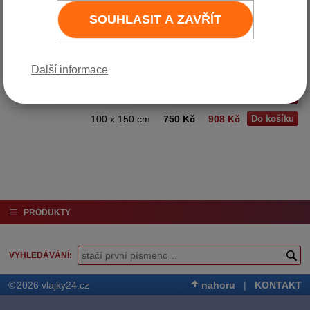
podmínek.
SOUHLASIT A ZAVŘÍT
Požadované provedení?
tunel
karabina
Varianta
Cena bez DPH
Cena vč. DPH (21%)
Další informace
60 x 90 cm
350 Kč
424 Kč
Do košíku
80 x 120 cm
500 Kč
605 Kč
Do košíku
100 x 150 cm
750 Kč
908 Kč
Do košíku
PRODUKTY
VYHLEDÁVÁNÍ
©
2026 vlajky24.cz
nahoru
|
KONTAKT