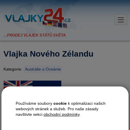
Vlajka Nového Zélandu
Kategorie:
Austrálie a Oceánie
Používáme soubory
cookie
k optimalizaci našich
webových stránek a služeb. Pro naše zásady
navštivte sekci
obchodní podmínky
.
Požadované provedení?
tunel
karabina