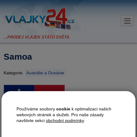
Samoa
Kategorie:
Austrálie a Oceánie
Používáme soubory
cookie
k optimalizaci našich
webových stránek a služeb. Pro naše zásady
navštivte sekci
obchodní podmínky
.
Požadované provedení?
nasunutí
zavěšení