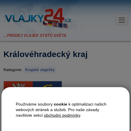
Královéhradecký kraj
Kategorie:
Krajské vlaječky
Stolní vlaječka z PES saténového
hedvábí Satinette o hmotnosti
220g/m2, dávající vlaječkám
Používáme soubory
cookie
k optimalizaci našich
nádherný saténový lesk.
webových stránek a služeb. Pro naše zásady
navštivte sekci
obchodní podmínky
.
Požadované provedení?
nasunutí
zavěšení