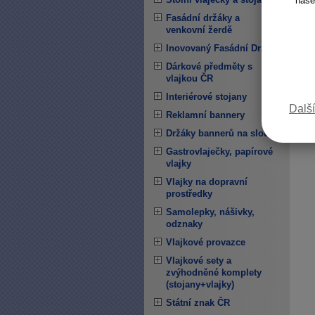
naše
Fasádní držáky a
venkovní žerdě
Inovovaný Fasádní Držák
Dárkové předměty s
vlajkou ČR
Interiérové stojany
Další
Reklamní bannery
Držáky bannerů na sloupy
Gastrovlaječky, papírové
vlajky
Vlajky na dopravní
prostředky
Samolepky, nášivky,
odznaky
Vlajkové provazce
Vlajkové sety a
zvýhodněné komplety
(stojany+vlajky)
Státní znak ČR