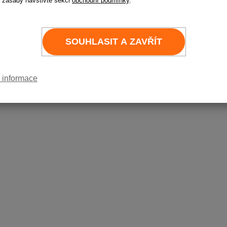
 zásady navštivte sekci
obchodní podmínky
.
11 x 16
SOUHLASIT A ZAVŘÍT
 informace