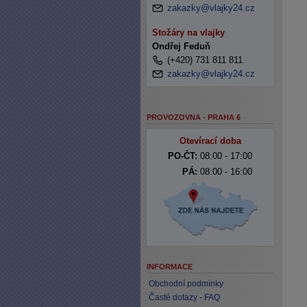
zakazky@vlajky24.cz
Stožáry na vlajky
Ondřej Feduň
(+420) 731 811 811
zakazky@vlajky24.cz
PROVOZOVNA - PRAHA 6
Otevírací doba
PO-ČT:
08:00 - 17:00
PÁ:
08:00 - 16:00
INFORMACE
Obchodní podmínky
Časté dotazy - FAQ