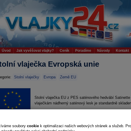
Úvod
Jak vyvěšovat vlajky?
Ceník
Poradíme
Návody
Kontakt
tolní vlaječka Evropská unie
egorie:
Stolní vlaječky
Evropa
Země EU
Stolní vlaječka EU z PES saténového hedvábí Satinette
vlaječkám nádherný saténový lesk je standardně sklade
Požadované provedení?
nasunutí
zav
žíváme soubory
cookie
k optimalizaci našich webových stránek a služeb. Pr
Varianta
Cen