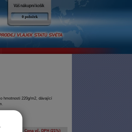
0 položek
 o hmotnosti 220g/m2, dávající
m.
ěšení
o
a bez DPH
Cena vč. DPH (21%)