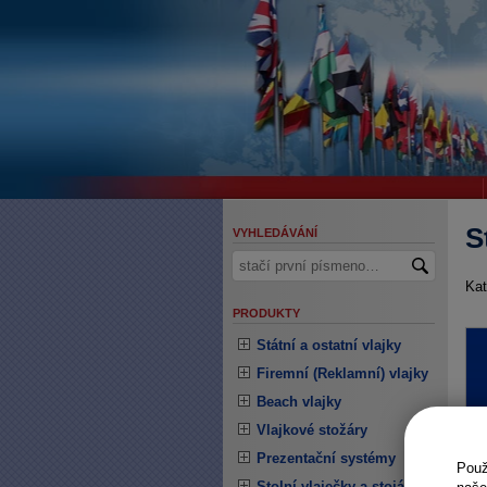
S
VYHLEDÁVÁNÍ
Kat
PRODUKTY
Státní a ostatní vlajky
Firemní (Reklamní) vlajky
Beach vlajky
Vlajkové stožáry
Prezentační systémy
Pou
Stolní vlaječky a stojánky