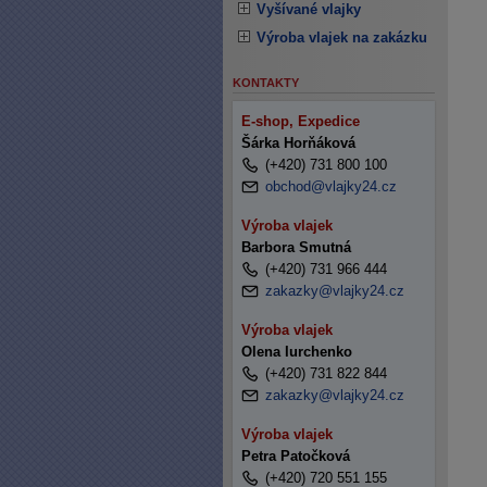
Vyšívané vlajky
Výroba vlajek na zakázku
KONTAKTY
E-shop, Expedice
Šárka Horňáková
(+420) 731 800 100
obchod@vlajky24.cz
Výroba vlajek
Barbora Smutná
(+420) 731 966 444
zakazky@vlajky24.cz
Výroba vlajek
Olena Iurchenko
(+420) 731 822 844
zakazky@vlajky24.cz
Výroba vlajek
Petra Patočková
(+420) 720 551 155