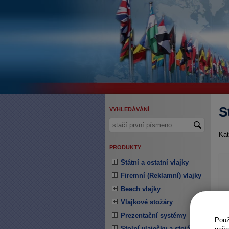
S
VYHLEDÁVÁNÍ
Kat
PRODUKTY
Státní a ostatní vlajky
Firemní (Reklamní) vlajky
Beach vlajky
Vlajkové stožáry
Prezentační systémy
Pou
Stolní vlaječky a stojánky