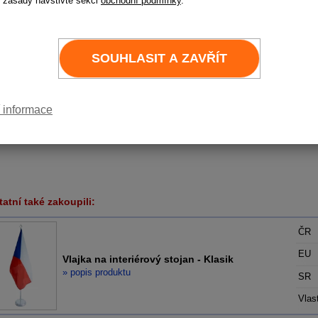
 zásady navštivte sekci
obchodní podmínky
.
Varianta
Cen
1-ramen
SOUHLASIT A ZAVŘÍT
2-ramen
3-ramen
 informace
4-ramenn
5-ramenný
atní také zakoupili:
ČR
EU
Vlajka na interiérový stojan - Klasik
» popis produktu
SR
Vlast