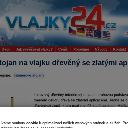
Úvod
Jak vyvěšovat vlajky?
Ceník
Poradíme
Návody
Kontakt
tojan na vlajku dřevěný se zlatými ap
egorie:
Interiérové stojany
Lakovaný dřevěný interiérový stojan s kruhovou podsta
tmavém dekoru dřeva se zlatými aplikacemi. Jedná se o 
dřevěných žerdí, které mají rovněž zlaté aplikace. Výšk
včetně zlatých úchytů na vlajku. Stojan je vhodný na 
OBSAHUJE: PODSTAVA + LUXUSNÍ ŽERDĚ + ÚCHYTY. O
lišit!
žíváme soubory
cookie
k optimalizaci našich webových stránek a služeb. Pr