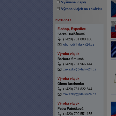
Vyšívané vlajky
Výroba vlajek na zakázku
KONTAKTY
E-shop, Expedice
Šárka Horňáková
(+420) 731 800 100
obchod@vlajky24.cz
Výroba vlajek
Barbora Smutná
(+420) 731 966 444
zakazky@vlajky24.cz
Výroba vlajek
Olena Iurchenko
(+420) 731 822 844
zakazky@vlajky24.cz
Výroba vlajek
Petra Patočková
(+420) 720 551 155