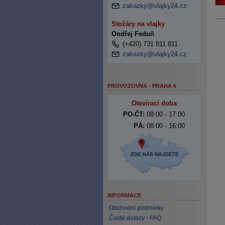
zakazky@vlajky24.cz
Stožáry na vlajky
Ondřej Feduň
(+420) 731 811 811
zakazky@vlajky24.cz
PROVOZOVNA - PRAHA 6
Otevírací doba
PO-ČT:
08:00 - 17:00
PÁ:
08:00 - 16:00
INFORMACE
Obchodní podmínky
Časté dotazy - FAQ