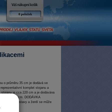
0 položek
likacemi
vou o průměru 35 cm je dodává ve
reprezentativní komplet stojanu a
a stojanu je cca 220 cm a je dodávána
vlajky 150x100 cm. DODÁVKA
dstín podstavy a žerdí se může
o