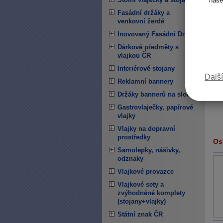
naše
Fasádní držáky a
venkovní žerdě
Inovovaný Fasádní Držák
Dárkové předměty s
vlajkou ČR
Interiérové stojany
Další
Reklamní bannery
Držáky bannerů na sloupy
Gastrovlaječky, papírové
vlajky
Vlajky na dopravní
prostředky
Ost
Samolepky, nášivky,
odznaky
Vlajkové provazce
Vlajkové sety a
zvýhodněné komplety
(stojany+vlajky)
Státní znak ČR