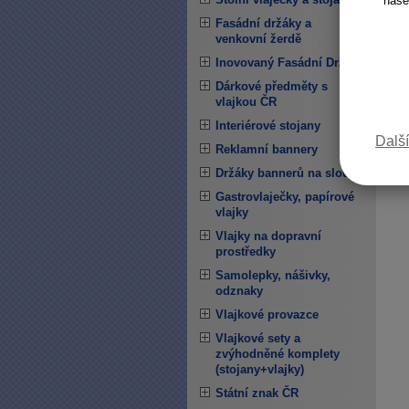
naše
Fasádní držáky a
venkovní žerdě
Inovovaný Fasádní Držák
Dárkové předměty s
vlajkou ČR
Interiérové stojany
Další
Reklamní bannery
Držáky bannerů na sloupy
Gastrovlaječky, papírové
vlajky
Vlajky na dopravní
prostředky
Samolepky, nášivky,
odznaky
Vlajkové provazce
Vlajkové sety a
zvýhodněné komplety
(stojany+vlajky)
Státní znak ČR