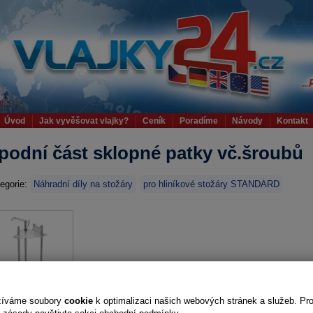
Úvod
Jak vyvěšovat vlajky?
Ceník
Poradíme
Návody
Kontakt
podní část sklopné patky vč.šroubů
egorie:
Náhradní díly na stožáry
pro hliníkové stožáry STANDARD
žíváme soubory
cookie
k optimalizaci našich webových stránek a služeb. Pr