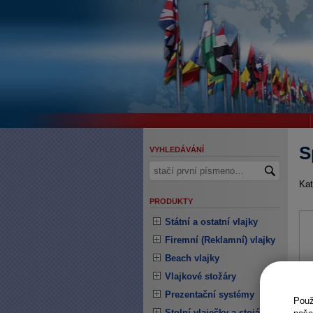
S
VYHLEDÁVÁNÍ
Kat
PRODUKTY
Státní a ostatní vlajky
Firemní (Reklamní) vlajky
Beach vlajky
Vlajkové stožáry
Prezentační systémy
Pou
Stolní vlaječky a stojánky