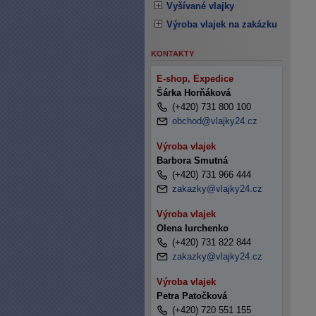
Vyšívané vlajky
Výroba vlajek na zakázku
KONTAKTY
E-shop, Expedice
Šárka Horňáková
(+420) 731 800 100
obchod@vlajky24.cz
Výroba vlajek
Barbora Smutná
(+420) 731 966 444
zakazky@vlajky24.cz
Výroba vlajek
Olena Iurchenko
(+420) 731 822 844
zakazky@vlajky24.cz
Výroba vlajek
Petra Patočková
(+420) 720 551 155