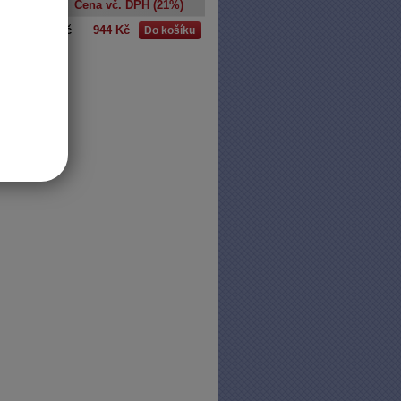
a bez DPH
Cena vč. DPH (21%)
kus
780 Kč
944 Kč
Do košíku