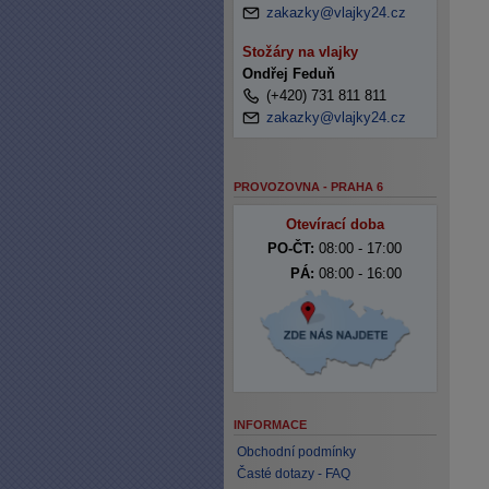
zakazky@vlajky24.cz
Stožáry na vlajky
Ondřej Feduň
(+420) 731 811 811
zakazky@vlajky24.cz
PROVOZOVNA - PRAHA 6
Otevírací doba
PO-ČT:
08:00 - 17:00
PÁ:
08:00 - 16:00
INFORMACE
Obchodní podmínky
Časté dotazy - FAQ