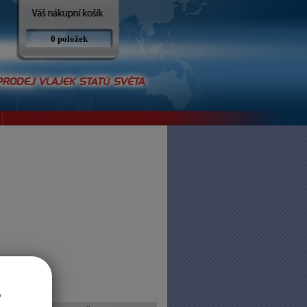
0 položek
o