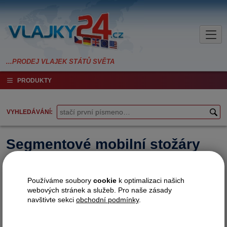
PRODUKTY
VYHLEDÁVÁNÍ
Segmentové mobilní stožáry
Používáme soubory
cookie
k optimalizaci našich
webových stránek a služeb. Pro naše zásady
navštivte sekci
obchodní podmínky
.
Segmentový mobilní stožár Banner
» popis produktu