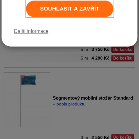
SOUHLASIT A ZAVŘÍT
Další informace
3 m
3 150 Kč
Do košíku
4 m
3 450 Kč
Do košíku
5 m
3 750 Kč
Do košíku
6 m
4 200 Kč
Do košíku
Segmentový mobilní stožár Standard
» popis produktu
3 m
2 550 Kč
Do košíku