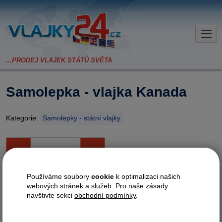
Samolepka - vlajka Kanada
Kategorie:
Samolepky - státní vlajky
Kvalitní samolepka státní vlajky v
rozměru 6x4 cm. Odolná
Používáme soubory
cookie
k optimalizaci našich
povrchová úprava.
webových stránek a služeb. Pro naše zásady
navštivte sekci
obchodní podmínky
.
Varianta
Cena bez DPH
Cena vč. DPH (21%)