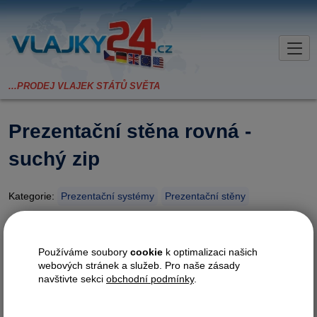
Prezentační stěna rovná -
suchý zip
Kategorie:
Prezentační systémy
Prezentační stěny
Nabízíme jednoduše
sestavitelnou prezentační stěnu
Používáme soubory
cookie
k optimalizaci našich
s potiskem na textilní polyester,
webových stránek a služeb. Pro naše zásady
který je přichycen na konstrukci
navštivte sekci
obchodní podmínky
.
pomocí suchých zipů. Celá
konstrukce se vejde do cestovní