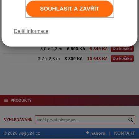
tašky, která je součástí balení.
Více ve fotografiích. Cena je
SOUHLASIT A ZAVŘÍT
včetně kvalitního jednostranného
potisku. Je možné dodat i bez
potisku.
Další informace
Varianta
Cena bez DPH
Cena vč. DPH (21%)
3,0 x 2,3 m
6 900 Kč
8 349 Kč
Do košíku
3,7 x 2,3 m
8 800 Kč
10 648 Kč
Do košíku
PRODUKTY
VYHLEDÁVÁNÍ
©
2026 vlajky24.cz
nahoru
|
KONTAKT