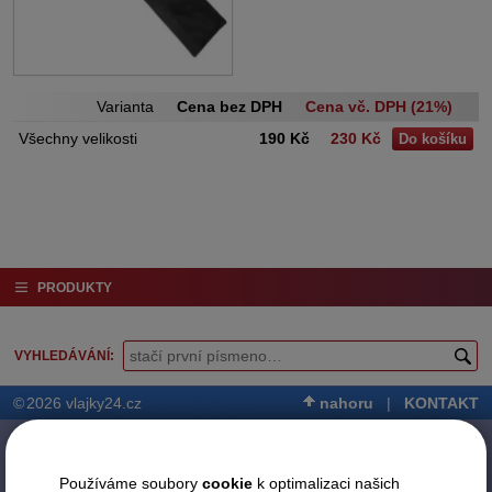
Varianta
Cena bez DPH
Cena vč. DPH (21%)
Všechny velikosti
190 Kč
230 Kč
Do košíku
PRODUKTY
VYHLEDÁVÁNÍ
©
2026 vlajky24.cz
nahoru
|
KONTAKT
Používáme soubory
cookie
k optimalizaci našich