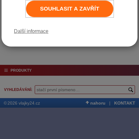
SOUHLASIT A ZAVŘÍT
Varianta
Cena bez DPH
Cena vč. DPH (21%)
20 x 40 cm
15 750 Kč
19 058 Kč
Do košíku
20 x 54 cm
17 950 Kč
21 720 Kč
Do košíku
Další informace
PRODUKTY
VYHLEDÁVÁNÍ
©
2026 vlajky24.cz
nahoru
|
KONTAKT