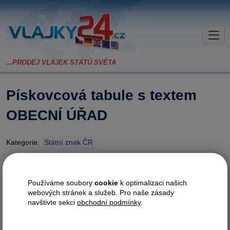
Pískovcová tabule s textem
OBECNÍ ÚŘAD
Kategorie:
Státní znak ČR
Tato tabule je vhodná k umístění
Používáme soubory
cookie
k optimalizaci našich
na budovy obecního úřadu pod
webových stránek a služeb. Pro naše zásady
pískovcové znaky. Rozměry: 20 x
navštivte sekci
obchodní podmínky
.
40 cm, uchycení zezadu na
háčky.