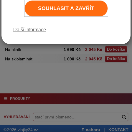
sklolaminátového stožáru se
SOUHLASIT A ZAVŘÍT
hlavice nasouvá na stožár a
vnitřní průměr hlavice je 6,4 cm.
Cena je včetně 150 cm dlouhého
ramene.
Další informace
Varianta
Cena bez DPH
Cena vč. DPH (21%)
Na hliník
1 690 Kč
2 045 Kč
Do košíku
Na sklolaminát
1 690 Kč
2 045 Kč
Do košíku
PRODUKTY
VYHLEDÁVÁNÍ
©
2026 vlajky24.cz
nahoru
|
KONTAKT