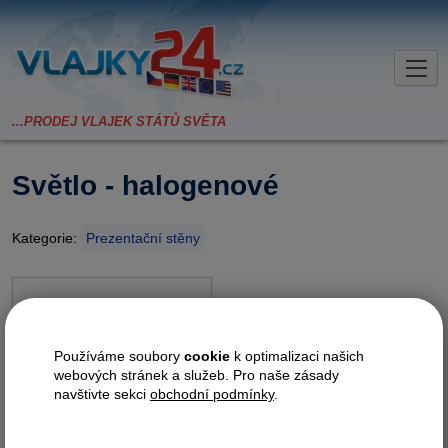
Světlo - halogenové
Kategorie:
Prezentační stěny
Světlo nabízíme jako doplněk k
LED stěnám - není možné
Používáme soubory
cookie
k optimalizaci našich
objednat samostatně.
webových stránek a služeb. Pro naše zásady
navštivte sekci
obchodní podmínky
.
Varianta
Cena bez DPH
Cena vč. DPH (21%)