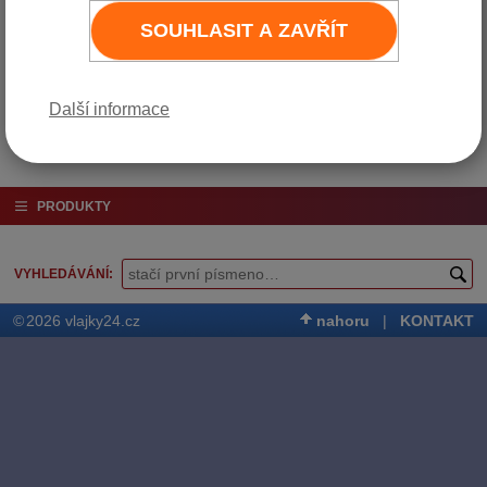
Varianta
Cena bez DPH
Cena vč. DPH (21%)
SOUHLASIT A ZAVŘÍT
Bílý
420 Kč
508 Kč
Do košíku
Další informace
PRODUKTY
VYHLEDÁVÁNÍ
©
2026 vlajky24.cz
nahoru
|
KONTAKT