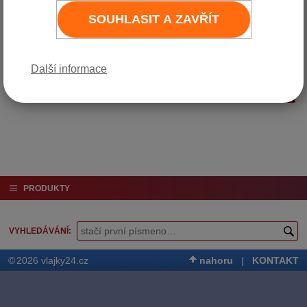
koulí či dřevěnou 2 m žerď.
SOUHLASIT A ZAVŘÍT
Varianta
Cena bez DPH
Cena vč. DPH (21%)
Jednoramenný
590 Kč
714 Kč
Do košíku
Další informace
Dvouramenný
700 Kč
847 Kč
Do košíku
Trojramenný
890 Kč
1 077 Kč
Do košíku
PRODUKTY
VYHLEDÁVÁNÍ
©
2026 vlajky24.cz
nahoru
|
KONTAKT