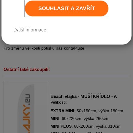
V ceně nabízíme potisk o
SOUHLASIT A ZAVŘÍT
velikosti 200x200cm.
Varianta
Cena bez DPH
Cena vč. DPH (21%)
Další informace
1 ks
6 200 Kč
7 502 Kč
Do košíku
Pro změnu velikosti potisku nás kontaktujte.
Ostatní také zakoupili:
Beach vlajka - MUŠÍ KŘÍDLO - A
Velikosti:
EXTRA MINI
: 50x150cm, výška 180cm
MINI
: 60x220cm, výška 260cm
MINI PLUS
: 60x260cm, výška 310cm