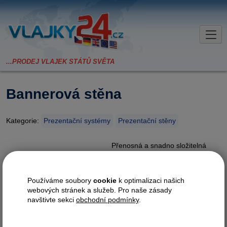
Bannerová stěna
Kategorie:
Prezentační systémy
Prezentační stěny
Přenosná a snadno složitelná
bannerová stěna. Stěnu lze
využít pro potisk v libovolném
rozměru od
90x110cm
do
Používáme soubory
cookie
k optimalizaci našich
240x240cm
. Celá bannerová
webových stránek a služeb. Pro naše zásady
stěna je dodávána v přenosné
navštivte sekci
obchodní podmínky
.
tašce, kam se vejde spolu s
potiskem.