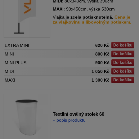
MIDI
: 80x340cm, výška 390cm
MAXI
: 90x450cm, výška 530cm
Vlajka je
zcela potisknutelná.
Cena je
za vlajkovinu s libovolným potiskem.
EXTRA MINI
620 Kč
Do košíku
MINI
800 Kč
Do košíku
MINI PLUS
900 Kč
Do košíku
MIDI
1 050 Kč
Do košíku
MAXI
1 300 Kč
Do košíku
Textilní oválný stolek 60
» popis produktu