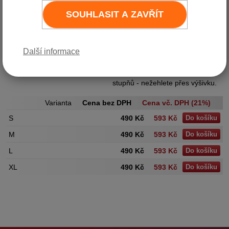
velikosti 8x5 cm. Stylem se jedná
SOUHLASIT A ZAVŘÍT
o trika regular pro muže,
oversize pro ženy a velmi dobře
sedí na těle. Pro výběr správné
velikosti se držte velikostní
Další informace
tabulky, kterou naleznete ve
fotografiích. Trika lze prát na 30
stupňů - nežehlete přes výšivku.
Varianta
Cena bez DPH
Cena vč. DPH (21%)
S
490 Kč
593 Kč
Do košíku
M
490 Kč
593 Kč
Do košíku
L
490 Kč
593 Kč
Do košíku
XL
490 Kč
593 Kč
Do košíku