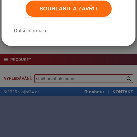
SOUHLASIT A ZAVŘÍT
Varianta
Cena bez DPH
Cena vč. DPH (21%)
14,5 x 21 cm
25 Kč
30 Kč
Do košíku
Další informace
PRODUKTY
VYHLEDÁVÁNÍ
©
2026 vlajky24.cz
nahoru
|
KONTAKT