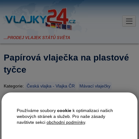
Papírová vlaječka na plastové
tyčce
Kategorie:
Česká vlajka - Vlajka ČR
Mávací vlaječky
Nabízíme vám papírovou
Používáme soubory
cookie
k optimalizaci našich
vlaječku na plastové bílé tyčce o
webových stránek a služeb. Pro naše zásady
rozměru 14, 5 x 21 cm (A5). Tisk
navštivte sekci
obchodní podmínky
.
je proveden oboustranně.