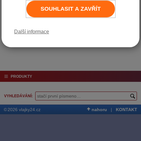
čepicí (čepici je nutné objednat
SOUHLASIT A ZAVŘÍT
zvlášť).
Varianta
Cena bez DPH
Cena vč. DPH (21%)
Další informace
1 kus
300 Kč
363 Kč
Do košíku
PRODUKTY
VYHLEDÁVÁNÍ
©
2026 vlajky24.cz
nahoru
|
KONTAKT