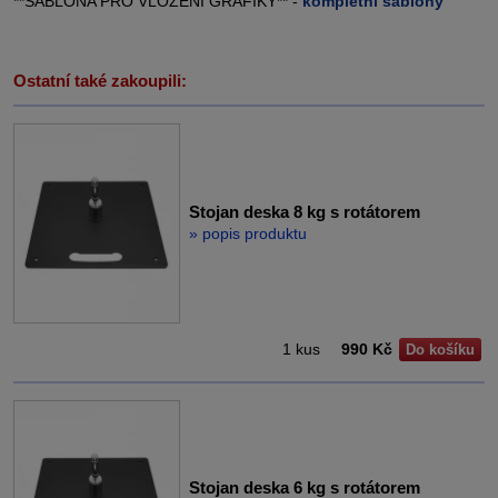
**ŠABLONA PRO VLOŽENÍ GRAFIKY** -
kompletní šablony
Ostatní také zakoupili:
Stojan deska 8 kg s rotátorem
» popis produktu
1 kus
990 Kč
Do košíku
Stojan deska 6 kg s rotátorem