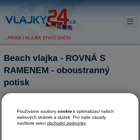
Beach vlajka - ROVNÁ S
RAMENEM - oboustranný
potisk
Kategorie:
Beach vlajky
Používáme soubory
cookie
k optimalizaci našich
Velikosti:
webových stránek a služeb. Pro naše zásady
navštivte sekci
obchodní podmínky
.
MINI
: 76x160cm, výška 205 cm